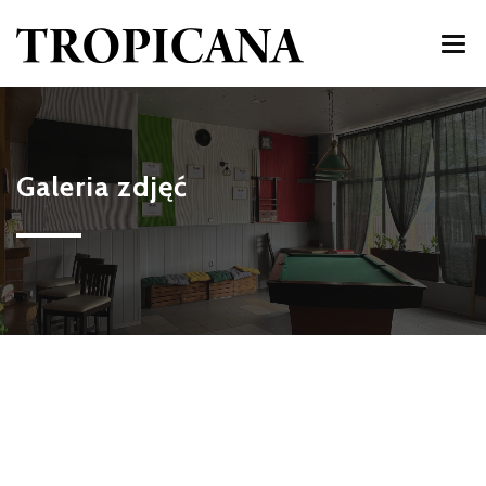
START
MENU
Galeria zdjęć
DOWÓZ
IMPREZY
ATRAKCJE
GALERIA
AKTUALNOŚCI
KONTAKT