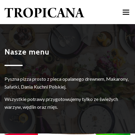
START
MENU
Nasze menu
DOWÓZ
IMPREZY
Pyszna pizza prosto z pieca opalanego drewnem, Makarony,
ATRAKCJE
Sałatki, Dania Kuchni Polskiej.
GALERIA
Wszystkie potrawy przygotowujemy tylko ze świeżych
warzyw, wędlin oraz mięs.
AKTUALNOŚCI
KONTAKT