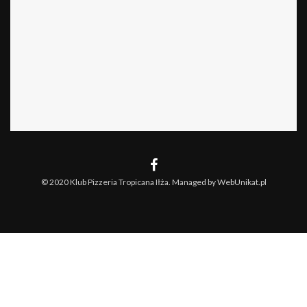
© 2020 Klub Pizzeria Tropicana Iłża. Managed by WebUnikat.pl