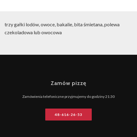
ATRAKCJE
GALERIA
trzy gałki lodów, owoce, bakalie, bita śmietana, polewa
AKTUALNOŚCI
czekoladowa lub owocowa
KONTAKT
Zamów pizzę
Zamówienia telefoniczne przyjmujemy do godziny 21:30
48-616-26-53