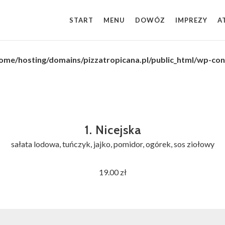
START
MENU
DOWÓZ
IMPREZY
A
ome/hosting/domains/pizzatropicana.pl/public_html/wp-c
1. Nicejska
sałata lodowa, tuńczyk, jajko, pomidor, ogórek, sos ziołowy
19.00 zł