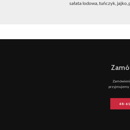
sałata lodowa, tuńczyk, jajko,
Zamó
Zamówienia
przyjmujemy 
48-6