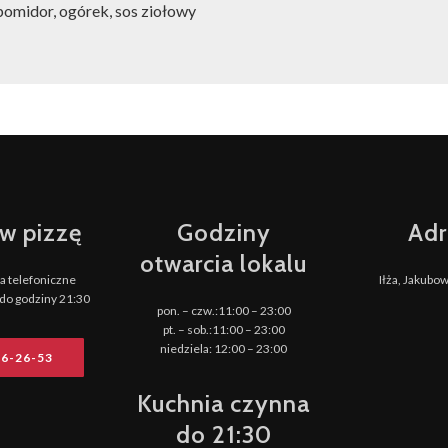
 pomidor, ogórek, sos ziołowy
w pizzę
Godziny
Adr
otwarcia lokalu
 telefoniczne
Iłża, Jakubo
do godziny 21:30
pon. – czw.:11:00 – 23:00
pt. – sob.:11:00 – 23:00
niedziela: 12:00 – 23:00
16-26-53
Kuchnia czynna
do 21:30