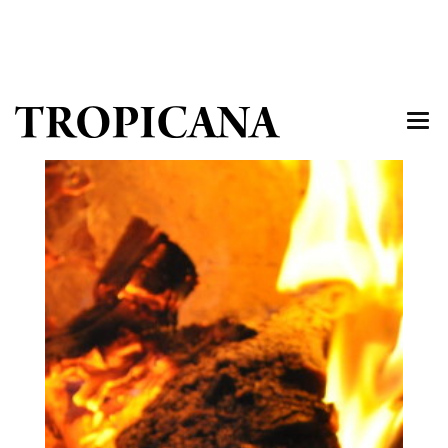
START
MENU
DOWÓZ
IMPREZY
ATRAKCJE
GALERIA
AKTUALNOŚCI